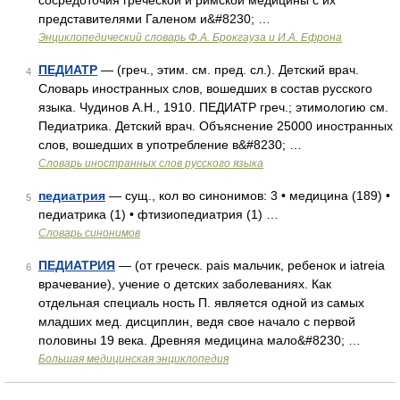
сосредоточия греческой и римской медицины с их
представителями Галеном и&#8230; …
Энциклопедический словарь Ф.А. Брокгауза и И.А. Ефрона
ПЕДИАТР
— (греч., этим. см. пред. сл.). Детский врач.
4
Словарь иностранных слов, вошедших в состав русского
языка. Чудинов А.Н., 1910. ПЕДИАТР греч.; этимологию см.
Педиатрика. Детский врач. Объяснение 25000 иностранных
слов, вошедших в употребление в&#8230; …
Словарь иностранных слов русского языка
педиатрия
— сущ., кол во синонимов: 3 • медицина (189) •
5
педиатрика (1) • фтизиопедиатрия (1) …
Словарь синонимов
ПЕДИАТРИЯ
— (от греческ. pais мальчик, ребенок и iatreia
6
врачевание), учение о детских заболеваниях. Как
отдельная специаль ность П. является одной из самых
младших мед. дисциплин, ведя свое начало с первой
половины 19 века. Древняя медицина мало&#8230; …
Большая медицинская энциклопедия